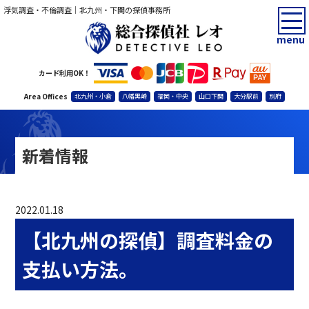
浮気調査・不倫調査｜北九州・下関の探偵事務所
menu
カード利用OK！
Area Offices
北九州・小倉
八幡黒崎
福岡・中央
山口下関
大分駅前
別府
新着情報
2022.01.18
【北九州の探偵】調査料金の
支払い方法。