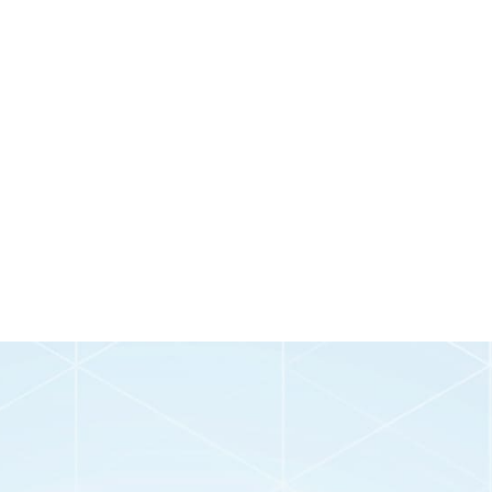
婚前調査・結婚詐欺 調
100,000
料金目安
1週間
円前後