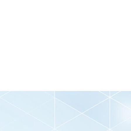
査料金
です