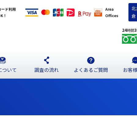
北
カード利用
Area
OK！
Offices
倉
24
3
時間
について
調査の流れ
よくあるご質問
お客