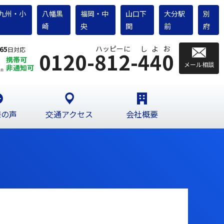
九州・小
八幡黒
福岡・中
山口下
大分駅
別
崎
央
関
前
府
ハッピーに
しよお
65
日対応
0120-812-440
携帯可
メール相談
非通知可
様の声
交通アクセス
会社概要