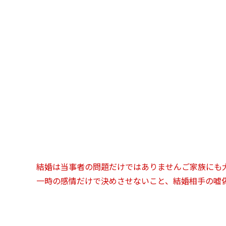
子供の選んだ相手に不安を感じる
離婚歴があり子供がいる
結婚相手やその家族の借金
仕事が安定しているのか知りたい
結婚相手にギャンブル癖がある
家族に介護が必要な人がいる
元妻（元夫）との離婚原因は本当なのか
結婚は当事者の問題だけではありませんご家族にも
一時の感情だけで決めさせないこと、結婚相手の嘘