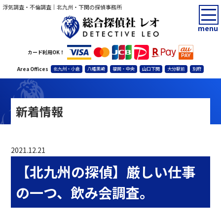
浮気調査・不倫調査｜北九州・下関の探偵事務所
menu
カード利用OK！
Area Offices
北九州・小倉
八幡黒崎
福岡・中央
山口下関
大分駅前
別府
新着情報
2021.12.21
【北九州の探偵】厳しい仕事
の一つ、飲み会調査。