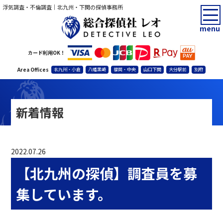
浮気調査・不倫調査｜北九州・下関の探偵事務所
menu
カード利用OK！
Area Offices
北九州・小倉
八幡黒崎
福岡・中央
山口下関
大分駅前
別府
新着情報
2022.07.26
【北九州の探偵】調査員を募
集しています。