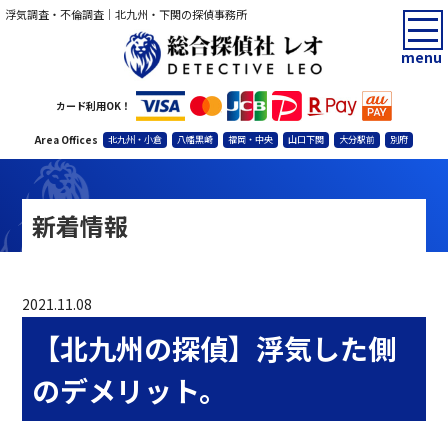
浮気調査・不倫調査｜北九州・下関の探偵事務所
menu
カード利用OK！
Area Offices
北九州・小倉
八幡黒崎
福岡・中央
山口下関
大分駅前
別府
新着情報
2021.11.08
【北九州の探偵】浮気した側
のデメリット。