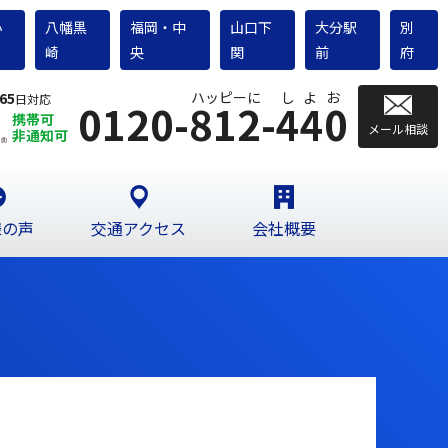
小
八幡黒
福岡・中
山口下
大分駅
別
崎
央
関
前
府
ハッピーに
しよお
65
日対応
0120-812-440
携帯可
メール相談
非通知可
様の声
交通アクセス
会社概要