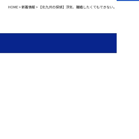
HOME
>
新着情報
>
【北九州の探偵】浮気、離婚したくてもできない。
。