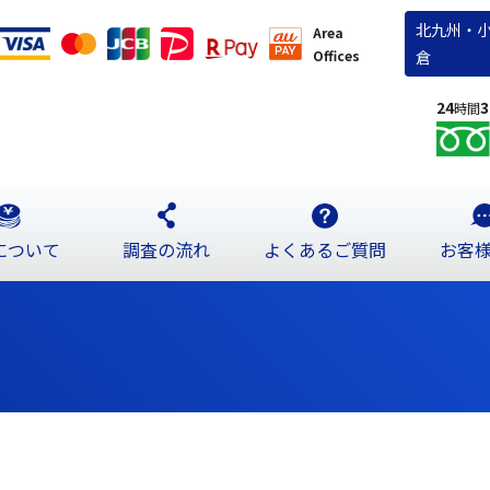
北九州・
Area
Offices
倉
24
3
時間
について
調査の流れ
よくあるご質問
お客