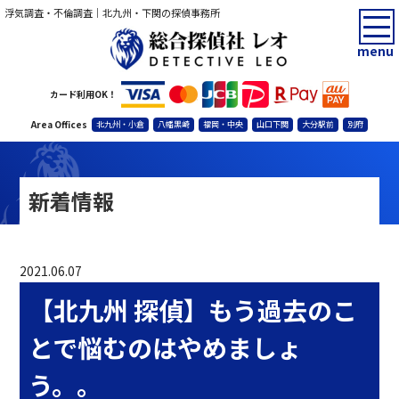
浮気調査・不倫調査｜北九州・下関の探偵事務所
menu
カード利用OK！
Area Offices
北九州・小倉
八幡黒崎
福岡・中央
山口下関
大分駅前
別府
新着情報
2021.06.07
【北九州 探偵】もう過去のこ
とで悩むのはやめましょ
う。。